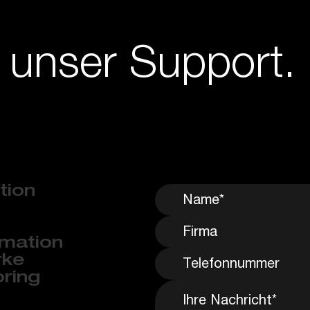
, unser Support.
ation
mation
rke
ring