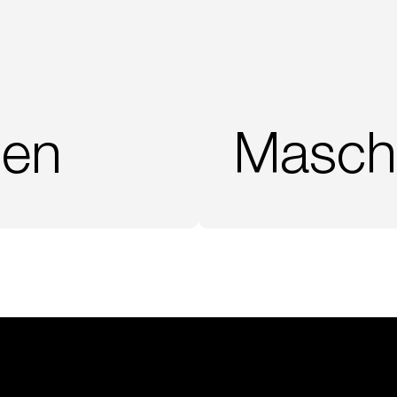
sen
Masch