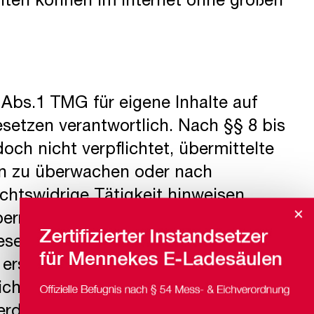
alten können im Internet ohne großen
 Abs.1 TMG für eigene Inhalte auf
setzen verantwortlich. Nach §§ 8 bis
och nicht verpflichtet, übermittelte
en zu überwachen oder nach
chtswidrige Tätigkeit hinweisen.
×
perrung der Nutzung von
setzen bleiben hiervon unberührt.
 erst ab dem Zeitpunkt der Kenntnis
ich. Bei Bekanntwerden von
rden wir diese Inhalte umgehend